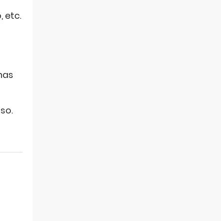
 etc.
rnas
so.