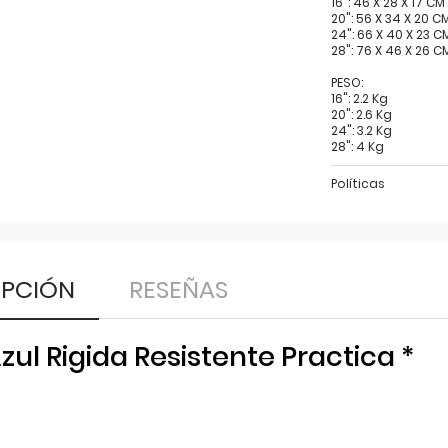
16": 46 X 28 X 17 CM
20": 56 X 34 X 20 C
24": 66 X 40 X 23 C
28": 76 X 46 X 26 C
PESO:
16": 2.2 Kg
20": 2.6 Kg
24": 3.2 Kg
28": 4 Kg
Políticas
IPCIÓN
RESEÑAS
zul Rigida Resistente Practica *