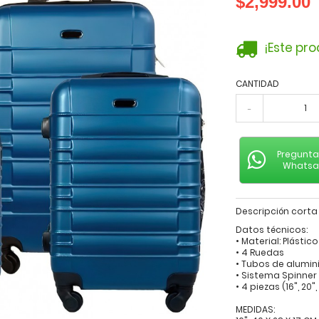
$2,999.00
¡Este pr
CANTIDAD
-
Pregunta
Whats
Descripción corta
Datos técnicos:
• Material: Plástico
• 4 Ruedas
• Tubos de alumini
• Sistema Spinner
• 4 piezas (16", 20",
MEDIDAS: