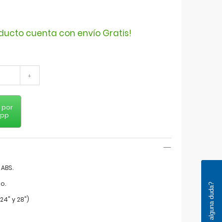
oducto cuenta con envío Gratis!
+
 por
app
 ABS.
o.
¿Tienes alguna duda?
 24" y 28")