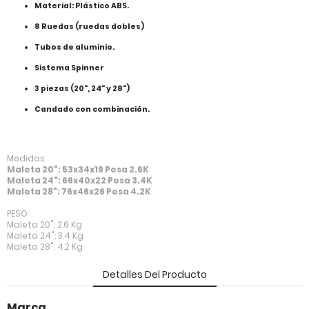
Material: Plástico ABS.
8 Ruedas (ruedas dobles)
Tubos de aluminio.
Sistema Spinner
3 piezas (20", 24" y 28")
Candado con combinación.
Medidas:
Maleta 20": 53x34x19 Pesa 2.6K
Maleta 24": 66x40x22 Pesa 3.4K
Maleta 28": 76x46x26 Pesa 4.2K
PESO
Maleta 20": 2.6 Kg
Maleta 24": 3.4 Kg
Maleta 28": 4.2 Kg
Detalles Del Producto
Marca