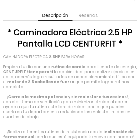
Descripción
Reseñas
* Caminadora Eléctrica 2.5 HP
Pantalla LCD CENTURFIT *
CAMINADORA ELÉCTRICA
2.5HP
PARA HOGAR
Empieza tu día con una
rutina de cardio
para llenarte de energía,
CENTURFIT tiene para ti
la opción ideal para realizar ejercicio en
casa, además logra resultados de acondicionamiento físico con
el
motor de 2.5 caballos de fuerza
que permite lograr rutinas
completas.
¡Corre a la maxima potencia y sin molestar a tus vecinos!
,
con el sistema de ventilación para minimizar el ruido al correr
ayuda a que tu rutina esté libre de ruidos por lo que puedes
usarla en tu departamento reduciendo los molestos ruidos en
cuartos de abajo.
¡Realiza diferentes rutinas de resistencia con la
inclinación de
forma manual
con la que está equipada tu nueva caminadora!