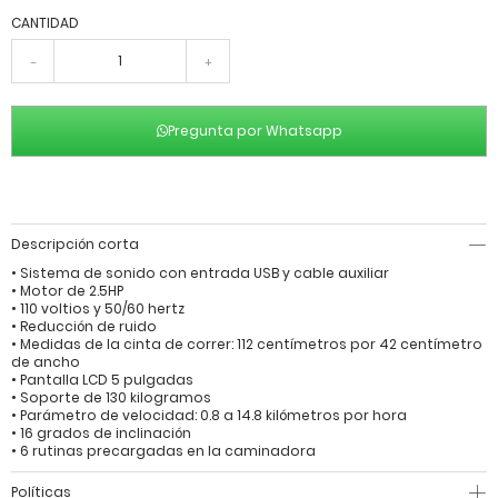
CANTIDAD
-
+
Pregunta por Whatsapp
Descripción corta
• Sistema de sonido con entrada USB y cable auxiliar
• Motor de 2.5HP
• 110 voltios y 50/60 hertz
• Reducción de ruido
• Medidas de la cinta de correr: 112 centímetros por 42 centímetro
de ancho
• Pantalla LCD 5 pulgadas
• Soporte de 130 kilogramos
• Parámetro de velocidad: 0.8 a 14.8 kilómetros por hora
• 16 grados de inclinación
• 6 rutinas precargadas en la caminadora
Políticas