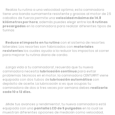
Realiza tu rutina a una velocidad optima, esta caminadora
tiene una banda sumamente resistente y gracias al motor de 2.5
caballos de fuerza permite una
velocidad máxima de 14.8
kilómetros por hora
, además puedes elegir entre las
6 rutinas
precargadas
en la caminadora para realizar diferentes tipos de
turinas
Reduce el impacto en tu rutina
con el sistema de resortes
laterales: Los resortes son fabricados con
materiales
resistentes
los cuales ayuda a la reducir los impactos al correr
para mejorar tu rutina diaria de cardio.
¡Larga vida a tu caminadora!, recuerda que tu nueva
caminadora necesita
lubricación contínua
para evitar
problemas técnicos en el motor, la caminadora CENTURFIT viene
equipada con dos tubos de
lubricación automática
con
depósito de aceite. La lubricación si es que ocupas tu
caminadora de dos a tres veces por semana debes
realizarla
cada 10 o 12 días.
¡Mide tus avances y rendimiento!, tu nueva caminadora está
equipada con una
pantalla LCD de 5 pulgadas
en la cual se
muestran diferentes opciones de medición como velocidad,