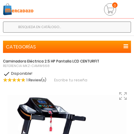
0
CATEGORÍAS
Caminadora Eléctrica 2.5 HP Pantalla LCD CENTURFIT
REFERENCIA
MKZ-CAMW668

Disponible!
1 Review(s)
Escribe tu reseña