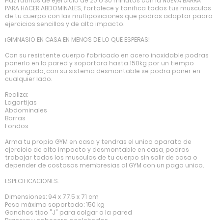
Haz rutinas de ejercicio de 20 o 30 minutos con la NUEVA BARRA
PARA HACER ABDOMINALES, fortalece y tonifica todos tus musculos
de tu cuerpo con las multiposiciones que podras adaptar paara
ejercicios sencillos y de alto impacto.
¡GIMNASIO EN CASA EN MENOS DE LO QUE ESPERAS!
Con su resistente cuerpo fabricado en acero inoxidable podras
ponerlo en la pared y soportara hasta 150kg por un tiempo
prolongado, con su sistema desmontable se podra poner en
cualquier lado.
Realiza:
Lagartijas
Abdominales
Barras
Fondos
Arma tu propio GYM en casa y tendras el unico aparato de
ejercicio de alto impacto y desmontable en casa, podras
trabajar todos los musculos de tu cuerpo sin salir de casa o
depender de costosas membresias al GYM con un pago unico.
ESPECIFICACIONES:
Dimensiones: 94 x 77.5 x 71 cm
Peso máximo soportado: 150 kg
Ganchos tipo "J" para colgar a la pared